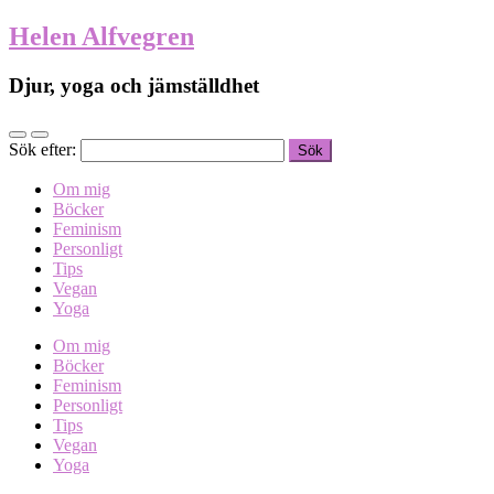
Helen Alfvegren
Djur, yoga och jämställdhet
Sök efter:
Om mig
Böcker
Feminism
Personligt
Tips
Vegan
Yoga
Om mig
Böcker
Feminism
Personligt
Tips
Vegan
Yoga