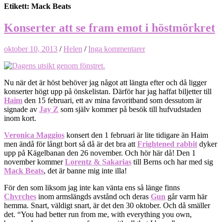
Etikett: Mack Beats
Konserter att se fram emot i höstmörkret
oktober 10, 2013
/
Helen
/
Inga kommentarer
Nu när det är höst behöver jag något att längta efter och då ligger
konserter högt upp på önskelistan. Därför har jag haffat biljetter till
Haim
den 15 februari, ett av mina favoritband som dessutom är
signade av
Jay Z
som själv kommer på besök till hufvudstaden
inom kort.
Veronica Maggios
konsert den 1 februari är lite tidigare än Haim
men ändå för långt bort så då är det bra att
Frightened rabbit
dyker
upp på Kägelbanan den 26 november. Och hör här då! Den 1
november kommer
Lorentz & Sakarias
till Berns och har med sig
Mack Beats
, det är banne mig inte illa!
För den som liksom jag inte kan vänta ens så länge finns
Chvrches
inom armslängds avstånd och deras
Gun
går varm här
hemma. Snart, väldigt snart, är det den 30 oktober. Och då smäller
det. “You had better run from me, with everything you own,