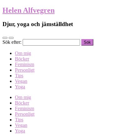
Helen Alfvegren
Djur, yoga och jämställdhet
Sök efter:
Om mig
Böcker
Feminism
Personligt
Tips
Vegan
Yoga
Om mig
Böcker
Feminism
Personligt
Tips
Vegan
Yoga