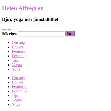
Helen Alfvegren
Djur, yoga och jämställdhet
Sök efter:
Om mig
Böcker
Feminism
Personligt
Tips
Vegan
Yoga
Om mig
Böcker
Feminism
Personligt
Tips
Vegan
Yoga