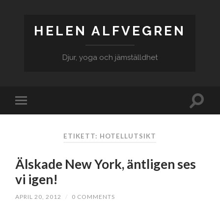
HELEN ALFVEGREN
Djur, yoga och jämställdhet
ETIKETT: HOTELLUTSIKT
Älskade New York, äntligen ses
vi igen!
APRIL 20, 2012
/
0 COMMENTS