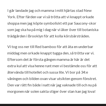
I går landade jag och mamma i mitt hjärtas stad New
York. Efter färden var vi så trötta att vi knappt orkade
shoppa men jag köpte symboliskt ett par Saucony-skor
som jag ska ha på mig i dag när vi åker över till botaniska
trädgården i Brooklyn för att kolla körsbärsträden.
Vi tog oss ner till Red bamboo för att äta en underbar
middag men orkade knappt tugga den, så trötta var vi.
Eftersom det är första gången mamma är här är det
extra kul att visa henne runt men vi bestämde oss för att
återvända till hotellet och sussa lite. Vi bor på 34:e
våningen och bilden ovan visar utsikten genom fönstret.
Den var rätt fin både i natt när jag vaknade till och nu på
morgonen när solen sakta stiger över stan kan jag lova!