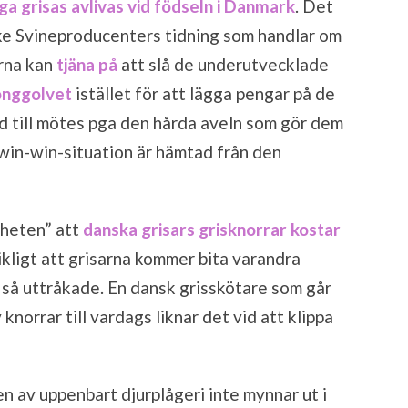
ga grisas avlivas vid födseln i Danmark
. Det
ske Svineproducenters tidning som handlar om
rna kan
tjäna på
att slå de underutvecklade
onggolvet
istället för att lägga pengar på de
d till mötes pga den hårda aveln som gör dem
 win-win-situation är hämtad från den
yheten” att
danska grisars grisknorrar kostar
ikligt att grisarna kommer bita varandra
r så uttråkade. En dansk grisskötare som går
knorrar till vardags liknar det vid att klippa
n av uppenbart djurplågeri inte mynnar ut i