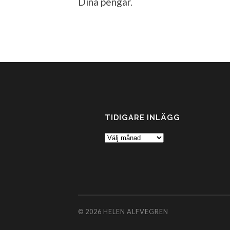
Dina pengar.
TIDIGARE INLÄGG
Tidigare
inlägg
© 2026
HELEN ALFVEGREN