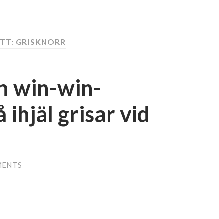
ETT: GRISKNORR
n win-win-
å ihjäl grisar vid
MENTS