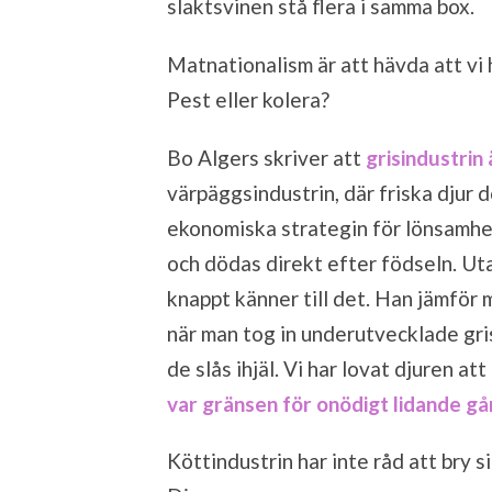
slaktsvinen stå flera i samma box.
Matnationalism är att hävda att vi 
Pest eller kolera?
Bo Algers skriver att
grisindustrin 
värpäggsindustrin, där friska djur d
ekonomiska strategin för lönsamhet
och dödas direkt efter födseln. Ut
knappt känner till det. Han jämför 
när man tog in underutvecklade gri
de slås ihjäl. Vi har lovat djuren a
var gränsen för onödigt lidande gå
Köttindustrin har inte råd att bry s