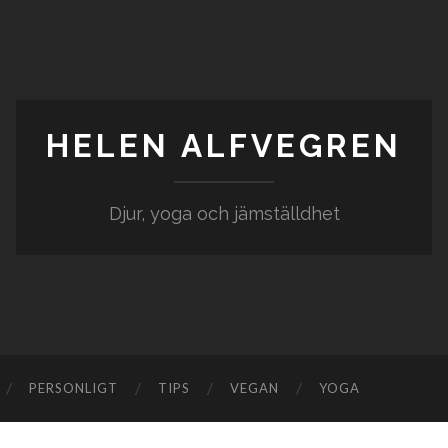
HELEN ALFVEGREN
Djur, yoga och jämställdhet
PERSONLIGT
TIPS
VEGAN
YOGA