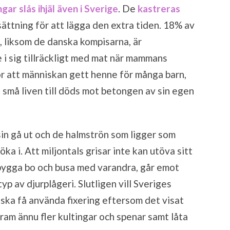
ngar slås ihjäl även i Sverige
. De
kastreras
rsättning för att lägga den extra tiden. 18% av
, liksom de danska kompisarna, är
e i sig tillräckligt med mat när mammans
 för att människan gett henne för många barn,
 små liven till döds mot betongen av sin egen
in gå ut och de halmströn som ligger som
öka i. Att miljontals grisar inte kan utöva sitt
 bygga bo och busa med varandra, går emot
p av djurplågeri. Slutligen vill Sveriges
ska få använda fixering eftersom det visat
fram ännu fler kultingar och spenar samt låta