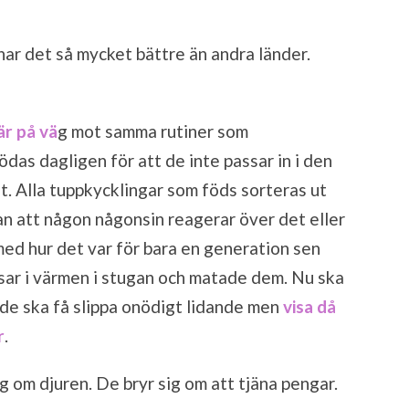
har det så mycket bättre än andra länder.
är på vä
g mot samma rutiner som
ödas dagligen för att de inte passar in i den
. Alla tuppkycklingar som föds sorteras ut
an att någon någonsin reagerar över det eller
med hur det var för bara en generation sen
sar i värmen i stugan och matade dem. Nu ska
tt de ska få slippa onödigt lidande men
visa då
r
.
ig om djuren. De bryr sig om att tjäna pengar.