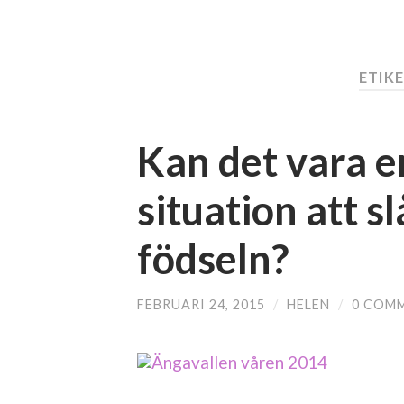
ETIK
Kan det vara e
situation att sl
födseln?
FEBRUARI 24, 2015
/
HELEN
/
0 COM