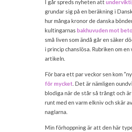
I går spreds nyheten att
undervikti
grundar sig på en beräkning i Dan
hur många kronor de danska bönde
kultingarnas
bakhuvuden mot bet
små liven som ändå går en säker dö
i princip chanslösa. Rubriken om en
artikeln.
För bara ett par veckor sen kom ”n
för mycket
. Det är nämligen oundv
blodiga när de står så trångt och ä
runt med en varm elkniv och skär av 
naglarna.
Min förhoppning är att den här type