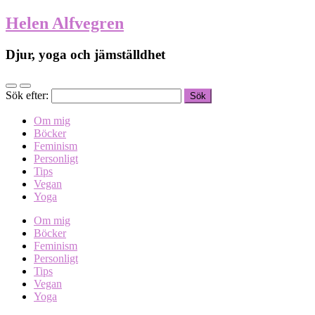
Helen Alfvegren
Djur, yoga och jämställdhet
Sök efter:
Om mig
Böcker
Feminism
Personligt
Tips
Vegan
Yoga
Om mig
Böcker
Feminism
Personligt
Tips
Vegan
Yoga