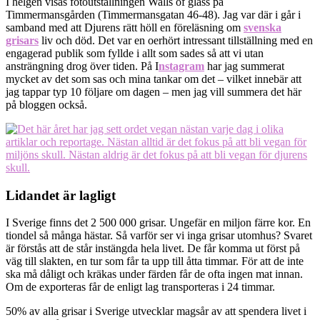
I helgen visas fotoutställningen Walls of glass på
Timmermansgården (Timmermansgatan 46-48). Jag var där i går i
samband med att Djurens rätt höll en föreläsning om
svenska
grisars
liv och död. Det var en oerhört intressant tillställning med en
engagerad publik som fyllde i allt som sades så att vi utan
ansträngning drog över tiden. På I
nstagram
har jag summerat
mycket av det som sas och mina tankar om det – vilket innebär att
jag tappar typ 10 följare om dagen – men jag vill summera det här
på bloggen också.
Lidandet är lagligt
I Sverige finns det 2 500 000 grisar. Ungefär en miljon färre kor. En
tiondel så många hästar. Så varför ser vi inga grisar utomhus? Svaret
är förstås att de står instängda hela livet. De får komma ut först på
väg till slakten, en tur som får ta upp till åtta timmar. För att de inte
ska må dåligt och kräkas under färden får de ofta ingen mat innan.
Om de exporteras får de enligt lag transporteras i 24 timmar.
50% av alla grisar i Sverige utvecklar magsår av att spendera livet i