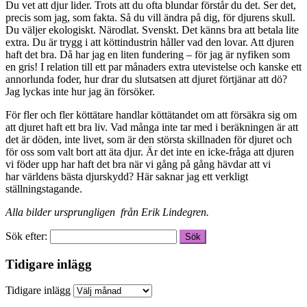
Du vet att djur lider. Trots att du ofta blundar förstår du det. Ser det,
precis som jag, som fakta. Så du vill ändra på dig, för djurens skull.
Du väljer ekologiskt. Närodlat. Svenskt. Det känns bra att betala lite
extra. Du är trygg i att köttindustrin håller vad den lovar. Att djuren
haft det bra. Då har jag en liten fundering – för jag är nyfiken som
en gris! I relation till ett par månaders extra utevistelse och kanske ett
annorlunda foder, hur drar du slutsatsen att djuret förtjänar att dö?
Jag lyckas inte hur jag än försöker.
För fler och fler köttätare handlar köttätandet om att försäkra sig om
att djuret haft ett bra liv. Vad många inte tar med i beräkningen är att
det är döden, inte livet, som är den största skillnaden för djuret och
för oss som valt bort att äta djur. Är det inte en icke-fråga att djuren
vi föder upp har haft det bra när vi gång på gång hävdar att vi
har världens bästa djurskydd? Här saknar jag ett verkligt
ställningstagande.
Alla bilder ursprungligen från Erik Lindegren.
Sök efter:
Tidigare inlägg
Tidigare inlägg