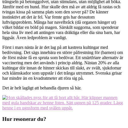
trängseln på betonggolvet, utan stimulans, utan möjlighet att böka.
Jämför med en hund. Hur skulle den må av att aldrig få rastas och
tvingas kissa på samma plats som den sover på? De känner
instinktivt att det är fel. Var femte gris har dessutom
luftvägsproblem. Många har navelbråck (då organen hänger ut)
vilket bildar en böld på magen. Särskilt suggorna, som spenderar
hela sina liv med att antingen vara dräktiga eller dia sina barn, har
liggsår. Även ledproblem är vanligt.
Först i mars nästa år är det lag på att kastrera kultingar med
bedövning. Det sägs innebära en större påfrestning för (barnen) om
de först måste få en spruta som bedövar. Ett smärtfriare alternativ är
vaccinering men det används i princip aldrig. Nästan 20% av alla
kultingar dör innan de hinner skickas till slakt, av svält, sjukdomar
och klämskador som uppstår i det trånga utrymmet. Svenska grisar
har mindre än en kvadratmeter att röra sig på.
Det är helt lagligt att behandla djuren så här.
Hur resonerar du?