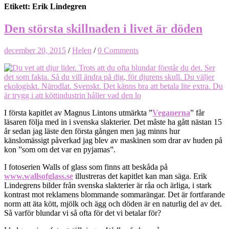
Etikett: Erik Lindegren
Den största skillnaden i livet är döden
december 20, 2015
/
Helen
/
0 Comments
I första kapitlet av Magnus Lintons utmärkta ”
Veganerna
” får
läsaren följa med in i svenska slakterier. Det måste ha gått nästan 15
år sedan jag läste den första gången men jag minns hur
känslomässigt påverkad jag blev av maskinen som drar av huden på
kon ”som om det var en pyjamas”.
I fotoserien Walls of glass som finns att beskåda på
www.wallsofglass.se
illustreras det kapitlet kan man säga. Erik
Lindegrens bilder från svenska slakterier är råa och ärliga, i stark
kontrast mot reklamens blommande sommarängar. Det är fortfarande
norm att äta kött, mjölk och ägg och döden är en naturlig del av det.
Så varför blundar vi så ofta för det vi betalar för?