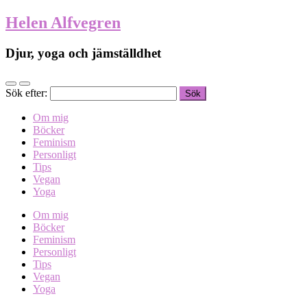
Helen Alfvegren
Djur, yoga och jämställdhet
Sök efter:
Om mig
Böcker
Feminism
Personligt
Tips
Vegan
Yoga
Om mig
Böcker
Feminism
Personligt
Tips
Vegan
Yoga