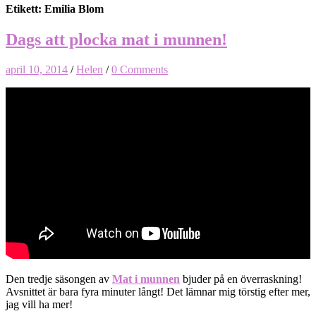
Etikett: Emilia Blom
Dags att plocka mat i munnen!
april 10, 2014
/
Helen
/
0 Comments
Den tredje säsongen av
Mat i munnen
bjuder på en överraskning!
Avsnittet är bara fyra minuter långt! Det lämnar mig törstig efter mer,
jag vill ha mer!