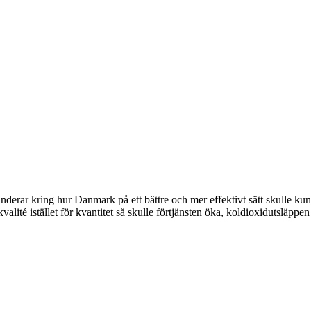
underar kring hur Danmark på ett bättre och mer effektivt sätt skulle ku
alité istället för kvantitet så skulle förtjänsten öka, koldioxidutsläppen 