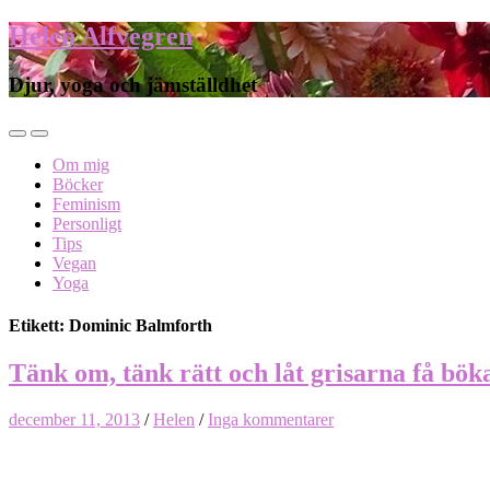
Helen Alfvegren
Djur, yoga och jämställdhet
Om mig
Böcker
Feminism
Personligt
Tips
Vegan
Yoga
Etikett: Dominic Balmforth
Tänk om, tänk rätt och låt grisarna få bök
december 11, 2013
/
Helen
/
Inga kommentarer