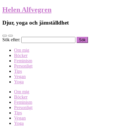
Helen Alfvegren
Djur, yoga och jämställdhet
Sök efter:
Om mig
Böcker
Feminism
Personligt
Tips
Vegan
Yoga
Om mig
Böcker
Feminism
Personligt
Tips
Vegan
Yoga