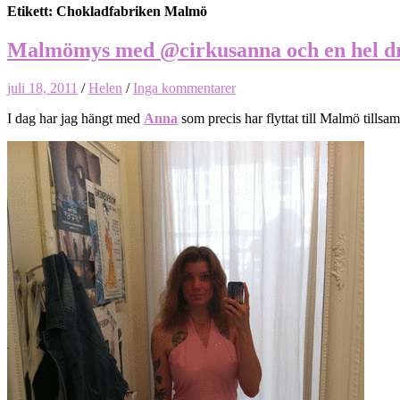
Etikett: Chokladfabriken Malmö
Malmömys med @cirkusanna och en hel dr
juli 18, 2011
/
Helen
/
Inga kommentarer
I dag har jag hängt med
Anna
som precis har flyttat till Malmö till