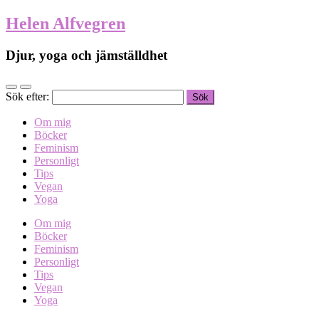
Helen Alfvegren
Djur, yoga och jämställdhet
Sök efter:
Om mig
Böcker
Feminism
Personligt
Tips
Vegan
Yoga
Om mig
Böcker
Feminism
Personligt
Tips
Vegan
Yoga