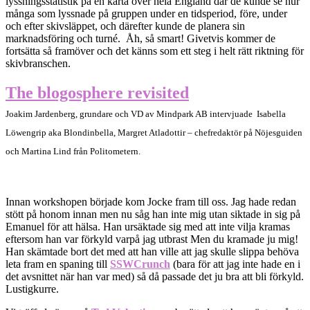
lyssningsstatistik på en karta över hela England där de kunde se hur
många som lyssnade på gruppen under en tidsperiod, före, under
och efter skivsläppet, och därefter kunde de planera sin
marknadsföring och turné. Åh, så smart! Givetvis kommer de
fortsätta så framöver och det känns som ett steg i helt rätt riktning för
skivbranschen.
The blogosphere revisited
Joakim Jardenberg, grundare och VD av Mindpark AB intervjuade Isabella
Löwengrip aka Blondinbella, Margret Atladottir – chefredaktör på Nöjesguiden
och Martina Lind från Politometern.
Innan workshopen började kom Jocke fram till oss. Jag hade redan
stött på honom innan men nu såg han inte mig utan siktade in sig på
Emanuel för att hälsa. Han ursäktade sig med att inte vilja kramas
eftersom han var förkyld varpå jag utbrast Men du kramade ju mig!
Han skämtade bort det med att han ville att jag skulle slippa behöva
leta fram en spaning till
SSWCrunch
(bara för att jag inte hade en i
det avsnittet när han var med) så då passade det ju bra att bli förkyld.
Lustigkurre.