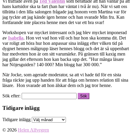
Vi träffade även på
Ted Valentin
som berättade att han väntar på att
hans kartsidor ska ta fart (han har väntat i två år nu). När vi satt oss
tillrätta i den lilla salongen frågade jag honom vem Martina var för
jag tyckte att jag kände igen henne och han svarade Min fru. Kan
fortfarande inte placera henne men det var ett bra svar!
Workshopen var mycket intressant och jag blev mycket imponerad
av
Isabella
. Hon vet vad hon vill och hur hon ska komma dit. Det
var roligt att höra hur hon anpassar sina inlägg efter vilken tid på
dygnet hennes målgrupp läser hennes blogg och det är så uppenbart
hur medveten hon är om sitt varumärke. På gränsen till kaxig men
jag gillar det eftersom hon kan backa upp det. ”Hur många läsare
har Nöjesguiden? 140 000? Min blogg har 300 000.”
När Jocke, som agerade moderator, sa att vi hade tid för en sista
fråga räckte jag upp handen för att fråga om hennes relation till sina
läsare. Hon svarade att hon älskar dem och jag tror henne.
Sök efter:
Tidigare inlägg
Tidigare inlägg
© 2026
Helen Alfvegren