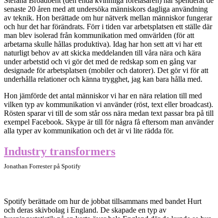
Stefana Broadbent (den enda kvinnliga föreläsaren) har spenderat de
senaste 20 åren med att undersöka människors dagliga användning
av teknik. Hon berättade om hur nätverk mellan människor fungerar
och hur det har förändrats. Förr i tiden var arbetsplatsen ett ställe där
man blev isolerad från kommunikation med omvärlden (för att
arbetarna skulle hållas produktiva). Idag har hon sett att vi har ett
naturligt behov av att skicka meddelanden till våra nära och kära
under arbetstid och vi gör det med de redskap som en gång var
designade för arbetsplatsen (mobiler och datorer). Det gör vi för att
underhålla relationer och känna trygghet, jag kan bara hålla med.
Hon jämförde det antal människor vi har en nära relation till med
vilken typ av kommunikation vi använder (röst, text eller broadcast).
Rösten sparar vi till de som står oss nära medan text passar bra på till
exempel Facebook. Skype är till för några få eftersom man använder
alla typer av kommunikation och det är vi lite rädda för.
Industry transformers
Jonathan Forrester på Spotify
Spotify berättade om hur de jobbat tillsammans med bandet Hurt
och deras skivbolag i England. De skapade en typ av