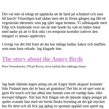
Det var inte så tokigt att upptäcka att de bjöd på schnitzel och mos
till lunch! Visserligen kall sådan men det är första gången jag fått ett
vegetariskt alternativ som jag själv lagar hemma. Vi sällskapade med
Filip och funderade över om de inte borde ha valt en bättre lokal
med tanke på att vi fick sitta i en temporär korridor (utöver den
trängsel vi annars upplevde).
I övrigt var det fritt fram att äta hur många bullar, kakor och muffins
som man bara orkade. Jag klagade inte.
The story about the Angry Birds
Peter Vesterbacka, VD på Rovio, även kallad den mäktiga örnen
Jag hade faktiskt ingen aning om att Angry birds skapare kommer
från Finland men det är bara att gratulera! Det här är ett spel som är
gjort för touch och har alltså inte funnits som ett vanligt data- eller
tevespel tidigare. När han fick frågan om de tjänade några pengar på
spelet svarade han med sin breda finska brytning att det går mycket
bra för dem och då fick jag igång en spontan applåd som spred sig