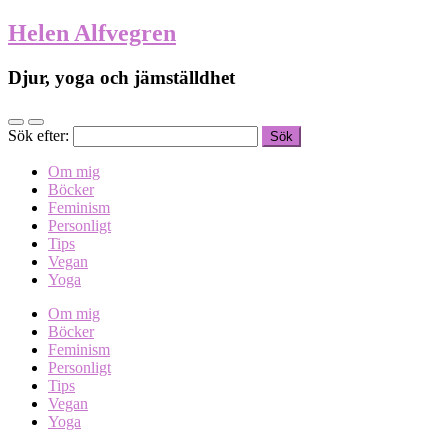
Helen Alfvegren
Djur, yoga och jämställdhet
Sök efter:
Om mig
Böcker
Feminism
Personligt
Tips
Vegan
Yoga
Om mig
Böcker
Feminism
Personligt
Tips
Vegan
Yoga