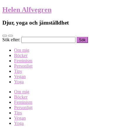
Helen Alfvegren
Djur, yoga och jämställdhet
Sök efter:
Om mig
Böcker
Feminism
Personligt
Tips
Vegan
Yoga
Om mig
Böcker
Feminism
Personligt
Tips
Vegan
Yoga