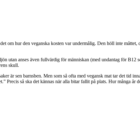
es det om hur den veganska kosten var undermålig. Den höll inte måttet, de
ljön utan anses även fullvärdig för människan (med undantag för B12 som 
ens skull.
rönsaker är sen barnsben. Men som så ofta med vegansk mat tar det tid inna
t.” Precis så ska det kännas när alla bitar fallit på plats. Hur många år de