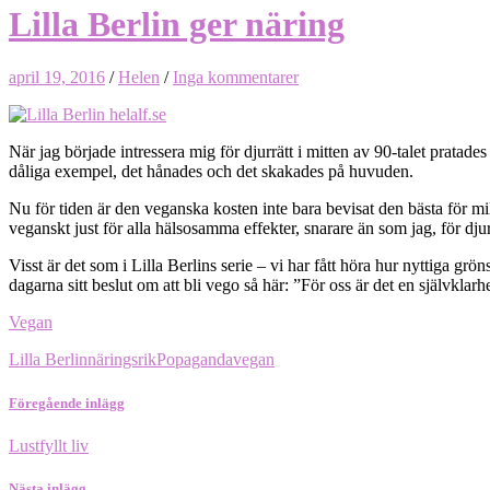
Lilla Berlin ger näring
april 19, 2016
/
Helen
/
Inga kommentarer
När jag började intressera mig för djurrätt i mitten av 90-talet pratad
dåliga exempel, det hånades och det skakades på huvuden.
Nu för tiden är den veganska kosten inte bara bevisat den bästa för mi
veganskt just för alla hälsosamma effekter, snarare än som jag, för djur
Visst är det som i Lilla Berlins serie – vi har fått höra hur nyttiga g
dagarna sitt beslut om att bli vego så här: ”För oss är det en självklarhe
Vegan
Lilla Berlin
näringsrik
Popaganda
vegan
Föregående inlägg
Lustfyllt liv
Nästa inlägg