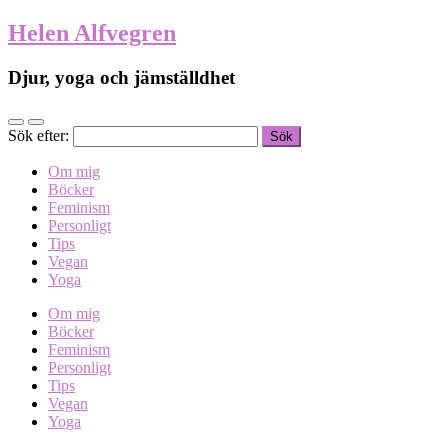
Helen Alfvegren
Djur, yoga och jämställdhet
Sök efter:
Om mig
Böcker
Feminism
Personligt
Tips
Vegan
Yoga
Om mig
Böcker
Feminism
Personligt
Tips
Vegan
Yoga