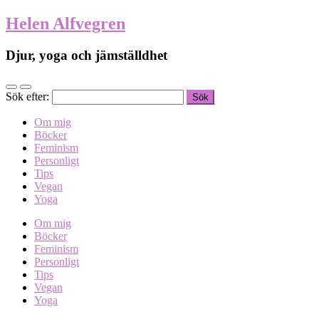
Helen Alfvegren
Djur, yoga och jämställdhet
Sök efter:
Om mig
Böcker
Feminism
Personligt
Tips
Vegan
Yoga
Om mig
Böcker
Feminism
Personligt
Tips
Vegan
Yoga