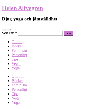
Helen Alfvegren
Djur, yoga och jämställdhet
Sök efter:
Om mig
Böcker
Feminism
Personligt
Tips
Vegan
Yoga
Om mig
Böcker
Feminism
Personligt
Tips
Vegan
Yoga