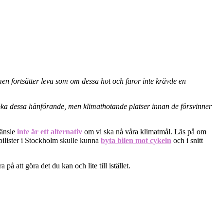
r, men fortsätter leva som om dessa hot och faror inte krävde en
söka dessa hänförande, men klimathotande platser innan de försvinner
ränsle
inte är ett alternativ
om vi ska nå våra klimatmål. Läs på om
 bilister i Stockholm skulle kunna
byta bilen mot cykeln
och i snitt
att göra det du kan och lite till istället.