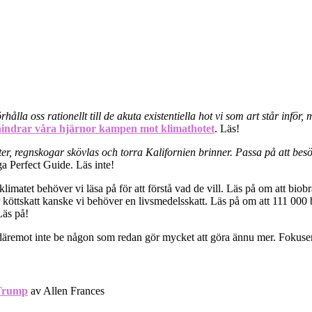
örhålla oss rationellt till de akuta existentiella hot vi som art står infö
hindrar våra hjärnor kampen mot klimathotet
. Läs!
ter, regnskogar skövlas och torra Kalifornien brinner. Passa på att be
a Perfect Guide. Läs inte!
r klimatet behöver vi läsa på för att förstå vad de vill. Läs på om att biob
ör köttskatt kanske vi behöver en livsmedelsskatt. Läs på om att 111 000
Läs på!
emot inte be någon som redan gör mycket att göra ännu mer. Fokusera på 
 Trump
av Allen Frances