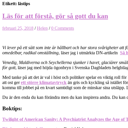
Etikett: lästips
Läs för att förstå, gör så gott du kan
februari 25, 2018
/
Helen
/
0 Comments
Vi lever på ett sätt som inte är hållbart och har stora svårigheter att f
omedelbar, radikal omställning
, läser jag i utmärkta DN-artikeln
Så 
Venedig, Maldiverna och Seychellerna sjunker i havet, glaciärer smäl
för gott
, läser jag med höjda ögonbryn i Svenska Dagbladets helgbilag
Med tanke på att det är val i höst och politiker spelar en viktig roll fö
att ost ger
ett större klimatavtryck
än gris och kyckling så istället f
komma till jobbet på en kvart samtidigt som de minskar sina utsläpp. 
Du är den enda du kan förändra men du kan inspirera andra. Du kan där
Boktips:
Twilight of American Sanity: A Psychiatrist Analyzes the Age of