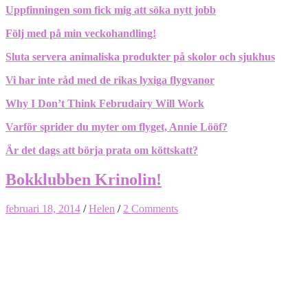
Uppfinningen som fick mig att söka nytt jobb
Följ med på min veckohandling!
Sluta servera animaliska produkter på skolor och sjukhus
Vi har inte råd med de rikas lyxiga flygvanor
Why I Don’t Think Februdairy Will Work
Varför sprider du myter om flyget, Annie Lööf?
Är det dags att börja prata om köttskatt?
Bokklubben Krinolin!
februari 18, 2014
/
Helen
/
2 Comments