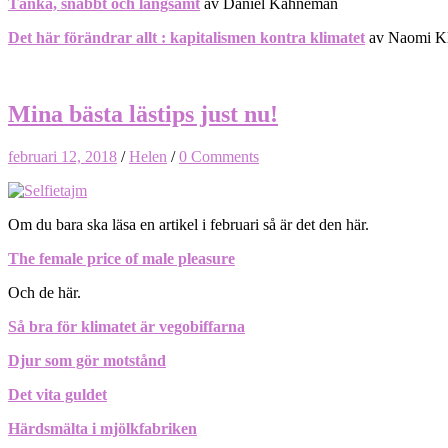
Tänka, snabbt och långsamt
av Daniel Kahneman
Det här förändrar allt : kapitalismen kontra klimatet
av Naomi Kl
Mina bästa lästips just nu!
februari 12, 2018
/
Helen
/
0 Comments
Om du bara ska läsa en artikel i februari så är det den här.
The female price of male pleasure
Och de här.
Så bra för klimatet är vegobiffarna
Djur som gör motstånd
Det vita guldet
Härdsmälta i mjölkfabriken