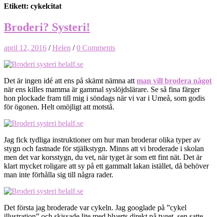
Etikett: cykelcitat
Broderi? Systeri!
april 12, 2016
/
Helen
/
0 Comments
Det är ingen idé att ens på skämt nämna att
man vill brodera något
när ens killes mamma är gammal syslöjdslärare. Se så fina färger
hon plockade fram till mig i söndags när vi var i Umeå, som godis
för ögonen. Helt omöjligt att motstå.
Jag fick tydliga instruktioner om hur man broderar olika typer av
stygn och fastnade för stjälkstygn. Minns att vi broderade i skolan
men det var korsstygn, du vet, när tyget är som ett fint nät. Det är
klart mycket roligare att sy på ett gammalt lakan istället, då behöver
man inte förhålla sig till några rader.
Det första jag broderade var cykeln. Jag googlade på ”cykel
illustration” och skissade lite med blyerts direkt på tyget, sen satte