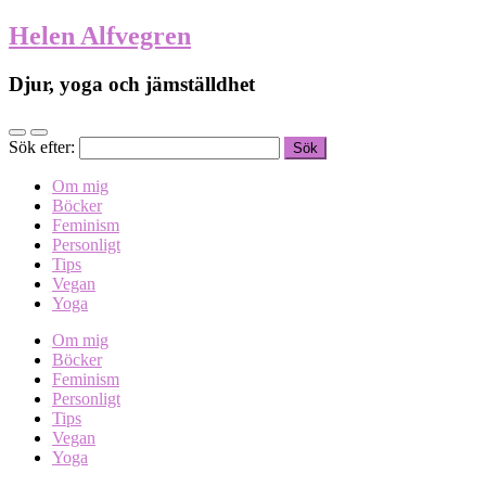
Helen Alfvegren
Djur, yoga och jämställdhet
Sök efter:
Om mig
Böcker
Feminism
Personligt
Tips
Vegan
Yoga
Om mig
Böcker
Feminism
Personligt
Tips
Vegan
Yoga