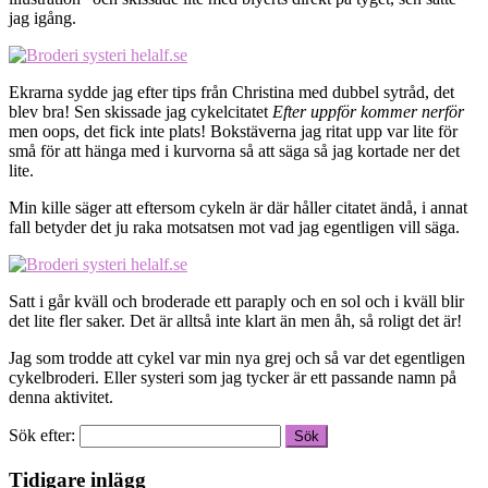
jag igång.
Ekrarna sydde jag efter tips från Christina med dubbel sytråd, det
blev bra! Sen skissade jag cykelcitatet
Efter uppför kommer nerför
men oops, det fick inte plats! Bokstäverna jag ritat upp var lite för
små för att hänga med i kurvorna så att säga så jag kortade ner det
lite.
Min kille säger att eftersom cykeln är där håller citatet ändå, i annat
fall betyder det ju raka motsatsen mot vad jag egentligen vill säga.
Satt i går kväll och broderade ett paraply och en sol och i kväll blir
det lite fler saker. Det är alltså inte klart än men åh, så roligt det är!
Jag som trodde att cykel var min nya grej och så var det egentligen
cykelbroderi. Eller systeri som jag tycker är ett passande namn på
denna aktivitet.
Sök efter:
Tidigare inlägg