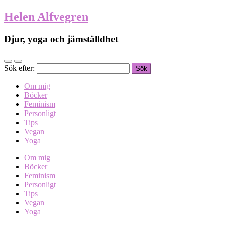
Helen Alfvegren
Djur, yoga och jämställdhet
Sök efter:
Om mig
Böcker
Feminism
Personligt
Tips
Vegan
Yoga
Om mig
Böcker
Feminism
Personligt
Tips
Vegan
Yoga