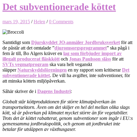
Det subventionerade köttet
mars 19, 2015
/
Helen
/
0 Comments
Samtidigt som
Djurskyddet JO-anmäler Jordbruksverket
för att
de påstår att det omtalade ”
djuromsorgsprogrammet
” ska pågå i
fem år till, Bo Algers kräver en
lag som förbjuder import av
illegalt producerat fläskkött
och
Jonas Paulsson slåss
för att
SVTs vegmatprogram
ska vara helt veganskt
släpper
Naturskyddsföreningen
en ny rapport som kritiserar
Det
subventionerade köttet
. De vill ha avgifter, inte subventioner, för
att minska köttets miljöpåverkan.
Såhär skriver de i
Dagens Industri
:
Globalt står köttproduktionen för större klimatpåverkan än
transportsektorn. Även om det skiljer en hel del mellan olika slags
kött, så är påverkan på klimatet mycket större än för vegetabilier.
Trots det är köttet rabatterat, genom subventioner som ingår i EU:s
gemensamma jordbrukspolitik, och genom att jordbruket inte
betalar för utsläppen av växthusgaser.