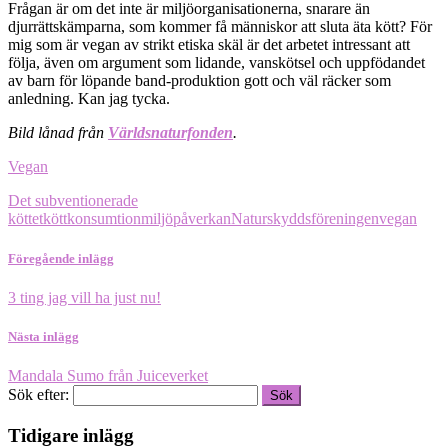
Frågan är om det inte är miljöorganisationerna, snarare än
djurrättskämparna, som kommer få människor att sluta äta kött? För
mig som är vegan av strikt etiska skäl är det arbetet intressant att
följa, även om argument som lidande, vanskötsel och uppfödandet
av barn för löpande band-produktion gott och väl räcker som
anledning. Kan jag tycka.
Bild lånad från
Världsnaturfonden
.
Vegan
Det subventionerade
köttet
köttkonsumtion
miljöpåverkan
Naturskyddsföreningen
vegan
Föregående inlägg
3 ting jag vill ha just nu!
Nästa inlägg
Mandala Sumo från Juiceverket
Sök efter:
Tidigare inlägg