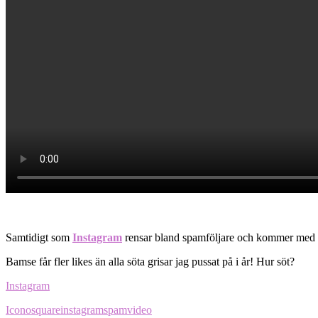
Samtidigt som
Instagram
rensar bland spamföljare och kommer med ny
Bamse får fler likes än alla söta grisar jag pussat på i år! Hur söt?
Instagram
Iconosquare
instagram
spam
video