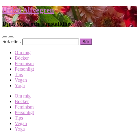
Helen Alfvegren
Djur, yoga och jämställdhet
Sök efter:
Om mig
Böcker
Feminism
Personligt
Tips
Vegan
Yoga
Om mig
Böcker
Feminism
Personligt
Tips
Vegan
Yoga