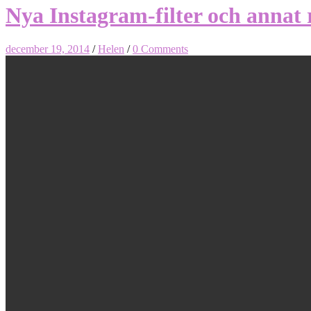
Nya Instagram-filter och annat 
december 19, 2014
/
Helen
/
0 Comments