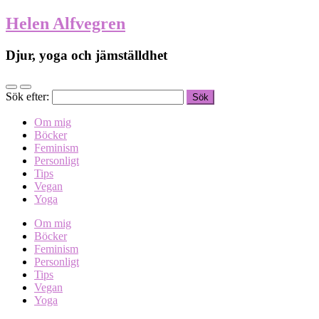
Helen Alfvegren
Djur, yoga och jämställdhet
Sök efter:
Om mig
Böcker
Feminism
Personligt
Tips
Vegan
Yoga
Om mig
Böcker
Feminism
Personligt
Tips
Vegan
Yoga