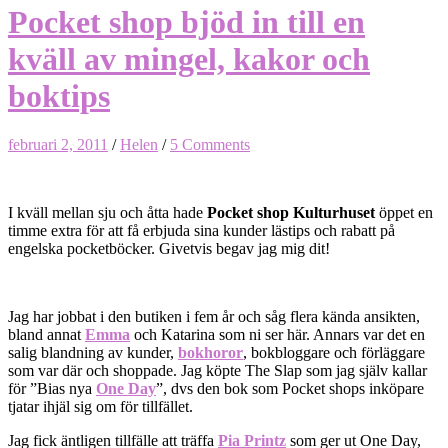
Pocket shop bjöd in till en
kväll av mingel, kakor och
boktips
februari 2, 2011
/
Helen
/
5 Comments
I kväll mellan sju och åtta hade
Pocket shop Kulturhuset
öppet en
timme extra för att få erbjuda sina kunder lästips och rabatt på
engelska pocketböcker. Givetvis begav jag mig dit!
Jag har jobbat i den butiken i fem år och såg flera kända ansikten,
bland annat
Emma
och Katarina som ni ser här. Annars var det en
salig blandning av kunder,
bokhoror
, bokbloggare och förläggare
som var där och shoppade. Jag köpte The Slap som jag själv kallar
för ”Bias nya
One Day
”, dvs den bok som Pocket shops inköpare
tjatar ihjäl sig om för tillfället.
Jag fick äntligen tillfälle att träffa
Pia Printz
som ger ut One Day,