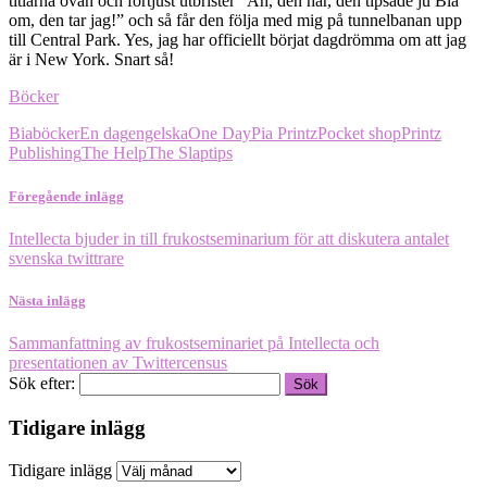
titlarna ovan och förtjust utbrister ”Åh, den här, den tipsade ju Bia
om, den tar jag!” och så får den följa med mig på tunnelbanan upp
till Central Park. Yes, jag har officiellt börjat dagdrömma om att jag
är i New York. Snart så!
Böcker
Bia
böcker
En dag
engelska
One Day
Pia Printz
Pocket shop
Printz
Publishing
The Help
The Slap
tips
Föregående inlägg
Intellecta bjuder in till frukostseminarium för att diskutera antalet
svenska twittrare
Nästa inlägg
Sammanfattning av frukostseminariet på Intellecta och
presentationen av Twittercensus
Sök efter:
Tidigare inlägg
Tidigare inlägg