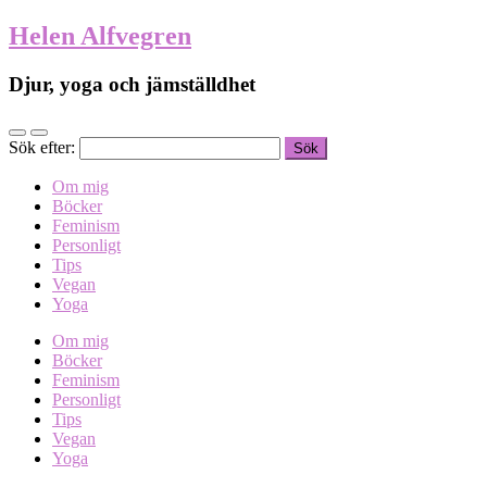
Helen Alfvegren
Djur, yoga och jämställdhet
Sök efter:
Om mig
Böcker
Feminism
Personligt
Tips
Vegan
Yoga
Om mig
Böcker
Feminism
Personligt
Tips
Vegan
Yoga