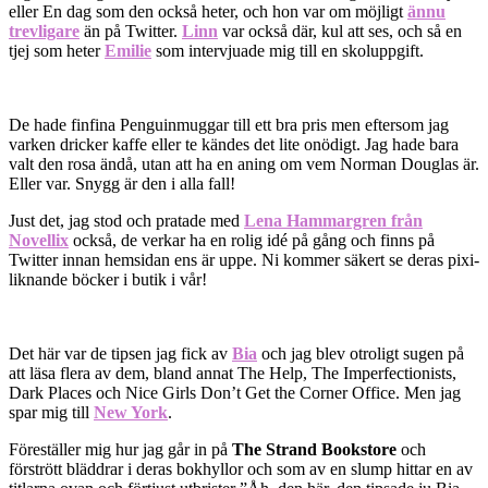
eller En dag som den också heter, och hon var om möjligt
ännu
trevligare
än på Twitter.
Linn
var också där, kul att ses, och så en
tjej som heter
Emilie
som intervjuade mig till en skoluppgift.
De hade finfina Penguinmuggar till ett bra pris men eftersom jag
varken dricker kaffe eller te kändes det lite onödigt. Jag hade bara
valt den rosa ändå, utan att ha en aning om vem Norman Douglas är.
Eller var. Snygg är den i alla fall!
Just det, jag stod och pratade med
Lena Hammargren från
Novellix
också, de verkar ha en rolig idé på gång och finns på
Twitter innan hemsidan ens är uppe. Ni kommer säkert se deras pixi-
liknande böcker i butik i vår!
Det här var de tipsen jag fick av
Bia
och jag blev otroligt sugen på
att läsa flera av dem, bland annat The Help, The Imperfectionists,
Dark Places och Nice Girls Don’t Get the Corner Office. Men jag
spar mig till
New York
.
Föreställer mig hur jag går in på
The Strand Bookstore
och
förstrött bläddrar i deras bokhyllor och som av en slump hittar en av