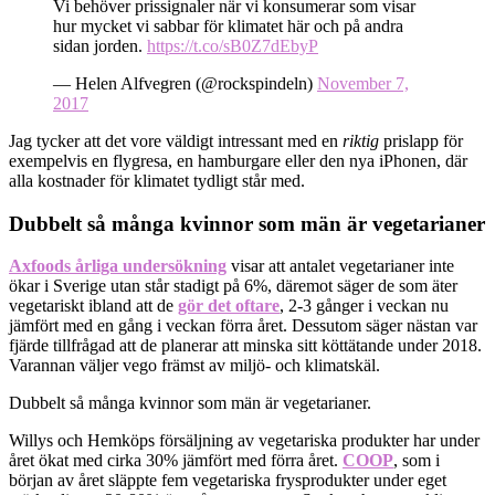
Vi behöver prissignaler när vi konsumerar som visar
hur mycket vi sabbar för klimatet här och på andra
sidan jorden.
https://t.co/sB0Z7dEbyP
— Helen Alfvegren (@rockspindeln)
November 7,
2017
Jag tycker att det vore väldigt intressant med en
riktig
prislapp för
exempelvis en flygresa, en hamburgare eller den nya iPhonen, där
alla kostnader för klimatet tydligt står med.
Dubbelt så många kvinnor som män är vegetarianer
Axfoods årliga undersökning
visar att antalet vegetarianer inte
ökar i Sverige utan står stadigt på 6%, däremot säger de som äter
vegetariskt ibland att de
gör det oftare
, 2-3 gånger i veckan nu
jämfört med en gång i veckan förra året. Dessutom säger nästan var
fjärde tillfrågad att de planerar att minska sitt köttätande under 2018.
Varannan väljer vego främst av miljö- och klimatskäl.
Dubbelt så många kvinnor som män är vegetarianer.
Willys och Hemköps försäljning av vegetariska produkter har under
året ökat med cirka 30% jämfört med förra året.
COOP
, som i
början av året släppte fem vegetariska frysprodukter under eget