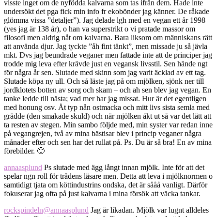
visste inget om de nyfödda kalvarna som tas ifrån dem. Hade inte
undersökt det pga fick min info fr ekobönder jag känner. De råkade
glömma vissa ”detaljer”). Jag delade lgh med en vegan ett år 1998
(yes jag är 138 år), o han va superstrikt o vi pratade massor om
filosofi men aldrig nåt om kalvarna. Bara liksom om människans rätt
att använda djur. Jag tyckte ”åh fint tänkt”, men missade ju så jävla
mkt. Dvs jag beundrade veganer men fattade inte att de principer jag
trodde mig leva efter krävde just en vegansk livsstil. Sen hände ngt
för några år sen. Slutade med skinn som jag varit äcklad av ett tag.
Slutade köpa ny ull. Och så läste jag på om mjölken, sjönk ner till
jordklotets botten av sorg och skam – och ah sen blev jag vegan. En
tanke ledde till nästa; vad mer har jag missat. Hur är det egentligen
med honung osv. Åt typ nån ostmacka och mitt livs sista semla med
grädde (den smakade skuld) och när mjölken åkt ut så var det lätt att
ta resten av stegen. Min sambo följde med, min syster var redan inne
på vegangrejen, två av mina bästisar blev i princip veganer några
månader efter och sen har det rullat på. Ps. Du är så bra! En av mina
förebilder. 🙂
annaasplund
Ps slutade med ägg långt innan mjölk. Inte för att det
spelar ngn roll för trådens läsare men. Detta att leva i mjölknormen o
samtidigt tjata om köttindustrins ondska, det är sååå vanligt. Därför
fokuserar jag ofta på just kalvarna i mina försök att väcka tankar.
rockspindeln
@annaasplund
Jag är likadan. Mjölk var lugnt alldeles