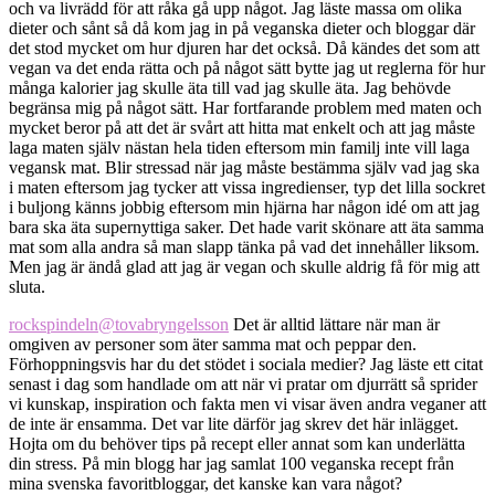
och va livrädd för att råka gå upp något. Jag läste massa om olika
dieter och sånt så då kom jag in på veganska dieter och bloggar där
det stod mycket om hur djuren har det också. Då kändes det som att
vegan va det enda rätta och på något sätt bytte jag ut reglerna för hur
många kalorier jag skulle äta till vad jag skulle äta. Jag behövde
begränsa mig på något sätt. Har fortfarande problem med maten och
mycket beror på att det är svårt att hitta mat enkelt och att jag måste
laga maten själv nästan hela tiden eftersom min familj inte vill laga
vegansk mat. Blir stressad när jag måste bestämma själv vad jag ska
i maten eftersom jag tycker att vissa ingredienser, typ det lilla sockret
i buljong känns jobbig eftersom min hjärna har någon idé om att jag
bara ska äta supernyttiga saker. Det hade varit skönare att äta samma
mat som alla andra så man slapp tänka på vad det innehåller liksom.
Men jag är ändå glad att jag är vegan och skulle aldrig få för mig att
sluta.
rockspindeln
@tovabryngelsson
Det är alltid lättare när man är
omgiven av personer som äter samma mat och peppar den.
Förhoppningsvis har du det stödet i sociala medier? Jag läste ett citat
senast i dag som handlade om att när vi pratar om djurrätt så sprider
vi kunskap, inspiration och fakta men vi visar även andra veganer att
de inte är ensamma. Det var lite därför jag skrev det här inlägget.
Hojta om du behöver tips på recept eller annat som kan underlätta
din stress. På min blogg har jag samlat 100 veganska recept från
mina svenska favoritbloggar, det kanske kan vara något?