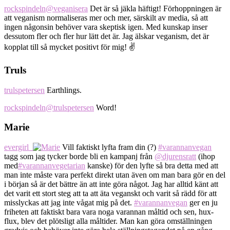
rockspindeln
@veganisera
Det är så jäkla häftigt! Förhoppningen är
att veganism normaliseras mer och mer, särskilt av media, så att
ingen någonsin behöver vara skeptisk igen. Med kunskap inser
dessutom fler och fler hur lätt det är. Jag älskar veganism, det är
kopplat till så mycket positivt för mig! ✌
Truls
trulspetersen
Earthlings.
rockspindeln
@trulspetersen
Word!
Marie
evergirl_
Vill faktiskt lyfta fram din (?)
#varannanvegan
tagg som jag tycker borde bli en kampanj från
@djurensratt
(ihop
med
#varannanvegetarian
kanske) för den lyfte så bra detta med att
man inte måste vara perfekt direkt utan även om man bara gör en del
i början så är det bättre än att inte göra något. Jag har alltid känt att
det varit ett stort steg att ta att äta veganskt och varit så rädd för att
misslyckas att jag inte vågat mig på det.
#varannanvegan
ger en ju
friheten att faktiskt bara vara noga varannan måltid och sen, hux-
flux, blev det plötsligt alla måltider. Man kan göra omställningen