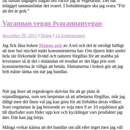
får nästan dagligen frågan om varför jag är vegetarian. Det här
inlägget sammanfattar det svaret. I fortsättningen ska jag svara ”För
att det är gott.”
Varannan vegan #varannanvegan
december 29, 2011
/
Helen
/
14 kommentarer
Jag fick låna boken
Matens pris
av Axel och det är otroligt häftigt
att inse hur mycket makt konsumenterna har. Om djuren lider under
hela sin förkortade livstid och naturen förgiftas för att snabba på
leveranser så är det i slutändan ett resultat av det låga pris som
konsumenterna är villiga att betala. Slutsatserna i boken gör att jag
helt måste tänka om när jag handlar.
När jag läser att regnskogen skövlas för att ge plats åt
sojaodlingarna, som sen besprutas så att arbetarna förgiftas, mår jag
dåligt men det finns val jag kan göra för att förbättra deras villkor.
Som vegetarian är jag beroende av soja men 9 av 10 sojabönor går
till djurfoder som föder upp kor och kycklingar vars produkter jag
äter. Där kan jag börja.
Många verkar känna att det handlar om allt eller inget men jag vill