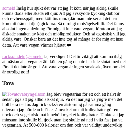
someld
Insåg hur sjukt det var att jag åt kött, när jag aldrig skulle
kunna döda eller skada ett djur. Att jag avskydde kyckingklubbor
och revbensspjäll, men köttfärs mm. (där man inte ser att det har
kommit från ett djur) gick bra. Så otroligt motsägelsefullt. Det fanns
absolut ingen anledning för mig att inte vara vegan, förutom att jag
älskade smaken av kött och mjölkprodukter. Och så egoistisk vill jag
aldrig vara. Önskar bara att det inte tog så många år för mig att inse
detta. Att vara vegan värmer hjärtat ❤️
rockspindeln
@someld
Ja, verkligen! Det är viktigt att komma ihåg
att nästan alla veganer ätit kött en gång och de har inte slutat med det
för att det inte är gott. Att vara vegan är ingen smaksak, även om det
är otroligt gott!
Tova
tovabryngelsson
Jag blev vegetarian för ett och ett halvt år
sedan, pga att jag alltid älskat djur. Va det när jag va yngre men det
höll bara i ett år. Jag fick också en ätstörning på samma gång
eftersom jag hörde och läste så mycket om att kolhydrater gör en
tjock och vegetarisk mat innehöll mycket kolhydrater. Tänkte att jag
minsann inte skulle bli tjock utan jag skulle gå ned i vikt fast jag va
vegetarian. Åt 500-800 kalorier om dan och var väldigt undervikig