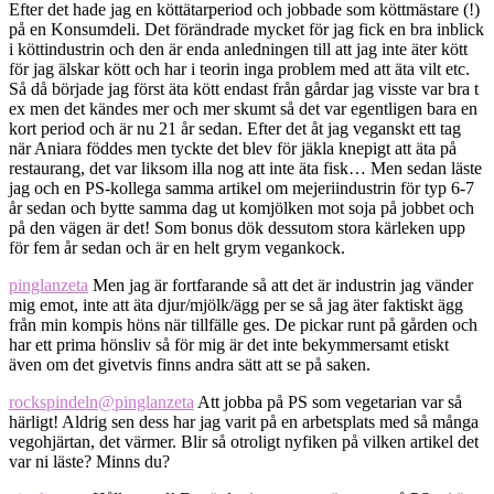
Efter det hade jag en köttätarperiod och jobbade som köttmästare (!)
på en Konsumdeli. Det förändrade mycket för jag fick en bra inblick
i köttindustrin och den är enda anledningen till att jag inte äter kött
för jag älskar kött och har i teorin inga problem med att äta vilt etc.
Så då började jag först äta kött endast från gårdar jag visste var bra t
ex men det kändes mer och mer skumt så det var egentligen bara en
kort period och är nu 21 år sedan. Efter det åt jag veganskt ett tag
när Aniara föddes men tyckte det blev för jäkla knepigt att äta på
restaurang, det var liksom illa nog att inte äta fisk… Men sedan läste
jag och en PS-kollega samma artikel om mejeriindustrin för typ 6-7
år sedan och bytte samma dag ut komjölken mot soja på jobbet och
på den vägen är det! Som bonus dök dessutom stora kärleken upp
för fem år sedan och är en helt grym vegankock.
pinglanzeta
Men jag är fortfarande så att det är industrin jag vänder
mig emot, inte att äta djur/mjölk/ägg per se så jag äter faktiskt ägg
från min kompis höns när tillfälle ges. De pickar runt på gården och
har ett prima hönsliv så för mig är det inte bekymmersamt etiskt
även om det givetvis finns andra sätt att se på saken.
rockspindeln
@pinglanzeta
Att jobba på PS som vegetarian var så
härligt! Aldrig sen dess har jag varit på en arbetsplats med så många
vegohjärtan, det värmer. Blir så otroligt nyfiken på vilken artikel det
var ni läste? Minns du?