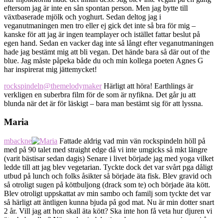
eftersom jag är inte en sån spontan person. Men jag bytte till
växtbaserade mjölk och yoghurt. Sedan deltog jag i
veganutmaningen men tro eller ej gick det inte så bra för mig –
kanske för att jag är ingen teamplayer och istället fattar beslut på
egen hand. Sedan en vacker dag inte så långt efter veganutmaningen
hade jag bestämt mig att bli vegan. Det hände bara så där out of the
blue. Jag måste påpeka både du och min kollega poeten Agnes G
har inspirerat mig jättemycket!
rockspindeln
@themelodymaker
Härligt att höra! Earthlings är
verkligen en suberbra film för de som är nyfikna. Det går ju att
blunda när det är för läskigt – bara man bestämt sig för att lyssna.
Maria
mbackne
Fattade aldrig vad min vän rockspindeln höll på
med på 90 talet med straight edge då vi inte umgicks så mkt längre
(varit bästisar sedan dagis) Senare i livet började jag med yoga vilket
ledde till att jag blev vegetarian. Tyckte dock det var svårt pga dåligt
utbud på lunch och folks åsikter så började äta fisk. Blev gravid och
så otroligt sugen på köttbuljong (drack som te) och började äta kött.
Blev otroligt uppskattat av min sambo och familj som tyckte det var
så härligt att äntligen kunna bjuda på god mat. Nu är min dotter snart
2 år. Vill jag att hon skall äta kött? Ska inte hon få veta hur djuren vi