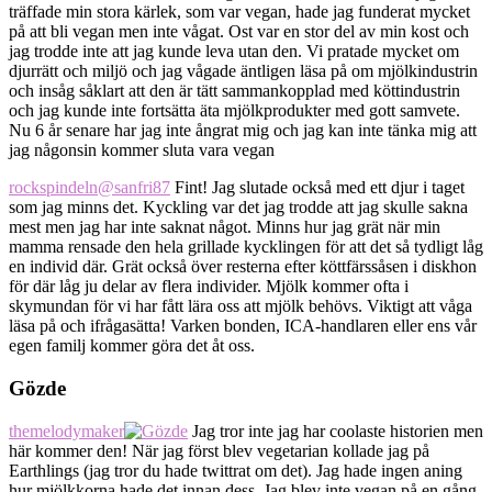
träffade min stora kärlek, som var vegan, hade jag funderat mycket
på att bli vegan men inte vågat. Ost var en stor del av min kost och
jag trodde inte att jag kunde leva utan den. Vi pratade mycket om
djurrätt och miljö och jag vågade äntligen läsa på om mjölkindustrin
och insåg såklart att den är tätt sammankopplad med köttindustrin
och jag kunde inte fortsätta äta mjölkprodukter med gott samvete.
Nu 6 år senare har jag inte ångrat mig och jag kan inte tänka mig att
jag någonsin kommer sluta vara vegan
rockspindeln
@sanfri87
Fint! Jag slutade också med ett djur i taget
som jag minns det. Kyckling var det jag trodde att jag skulle sakna
mest men jag har inte saknat något. Minns hur jag grät när min
mamma rensade den hela grillade kycklingen för att det så tydligt låg
en individ där. Grät också över resterna efter köttfärssåsen i diskhon
för där låg ju delar av flera individer. Mjölk kommer ofta i
skymundan för vi har fått lära oss att mjölk behövs. Viktigt att våga
läsa på och ifrågasätta! Varken bonden, ICA-handlaren eller ens vår
egen familj kommer göra det åt oss.
Gözde
themelodymaker
Jag tror inte jag har coolaste historien men
här kommer den! När jag först blev vegetarian kollade jag på
Earthlings (jag tror du hade twittrat om det). Jag hade ingen aning
hur mjölkkorna hade det innan dess. Jag blev inte vegan på en gång