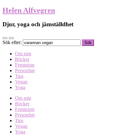
Helen Alfvegren
Djur, yoga och jämställdhet
Sök efter:
Om mig
Böcker
Feminism
Personligt
Tips
Vegan
Yoga
Om mig
Böcker
Feminism
Personligt
Tips
Vegan
Yoga