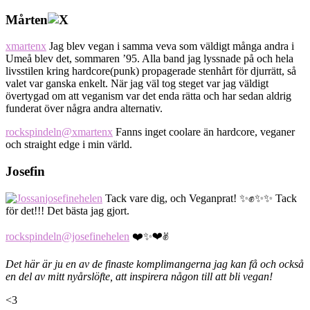
Mårten
xmartenx
Jag blev vegan i samma veva som väldigt många andra i
Umeå blev det, sommaren ’95. Alla band jag lyssnade på och hela
livsstilen kring hardcore(punk) propagerade stenhårt för djurrätt, så
valet var ganska enkelt. När jag väl tog steget var jag väldigt
övertygad om att veganism var det enda rätta och har sedan aldrig
funderat över några andra alternativ.
rockspindeln
@xmartenx
Fanns inget coolare än hardcore, veganer
och straight edge i min värld.
Josefin
josefinehelen
Tack vare dig, och Veganprat! ✨✊✨✨ Tack
för det!!! Det bästa jag gjort.
rockspindeln
@josefinehelen
❤️✨‍❤️‍✌
Det här är ju en av de finaste komplimangerna jag kan få och också
en del av mitt nyårslöfte, att inspirera någon till att bli vegan!
<3