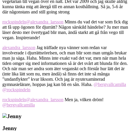
vegetarian till vegan över en natt. Det var 2009 och jag skulle aldrig
kunna tänka mig att återgå till en annan kosthållning. Så ja, 5-6 år
där någonstans and still going strong
rockspindeln
@alexandra_larsson
Minns du vad det var som fick dig
att få upp ögonen för djurrätt? Någon särskild händelse? Ju mer man
läser desto mer övertygad blir man, ändå starkt att gå från vego till
vegan. Inspirerande!
alexandra_larsson
Jag träffade nya vänner som redan var
involverade i djurrättsrörelsen, och man blir som man umgås brukar
man ju säga. Haha. Minns inte exakt vad det var, men när man hela
tiden omger sig med informationen så är det svårt att blunda för den.
Och när man ser andra som äter veganskt och förstår hur lätt det är
(inte lika lätt som nu, men ändå) så finns det inte så många
”undanflykter” kvar liksom. Och jag är nyutexaminerad
gymnasielärare, hoppas jag kan bli en sån. Haha.
@bergvallcamilla
@rockspindeln
rockspindeln
@alexandra_larsson
Men ja, vilken dröm!
@bergvallcamilla
Jenny