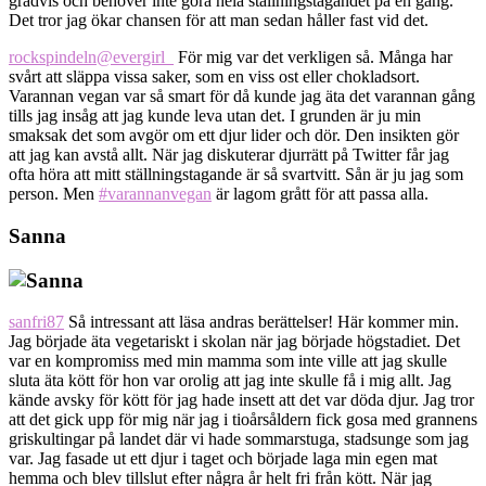
gradvis och behöver inte göra hela ställningstagandet på en gång.
Det tror jag ökar chansen för att man sedan håller fast vid det.
rockspindeln
@evergirl_
För mig var det verkligen så. Många har
svårt att släppa vissa saker, som en viss ost eller chokladsort.
Varannan vegan var så smart för då kunde jag äta det varannan gång
tills jag insåg att jag kunde leva utan det. I grunden är ju min
smaksak det som avgör om ett djur lider och dör. Den insikten gör
att jag kan avstå allt. När jag diskuterar djurrätt på Twitter får jag
ofta höra att mitt ställningstagande är så svartvitt. Sån är ju jag som
person. Men
#varannanvegan
är lagom grått för att passa alla.
Sanna
sanfri87
Så intressant att läsa andras berättelser! Här kommer min.
Jag började äta vegetariskt i skolan när jag började högstadiet. Det
var en kompromiss med min mamma som inte ville att jag skulle
sluta äta kött för hon var orolig att jag inte skulle få i mig allt. Jag
kände avsky för kött för jag hade insett att det var döda djur. Jag tror
att det gick upp för mig när jag i tioårsåldern fick gosa med grannens
griskultingar på landet där vi hade sommarstuga, stadsunge som jag
var. Jag fasade ut ett djur i taget och började laga min egen mat
hemma och blev tillslut efter några år helt fri från kött. När jag