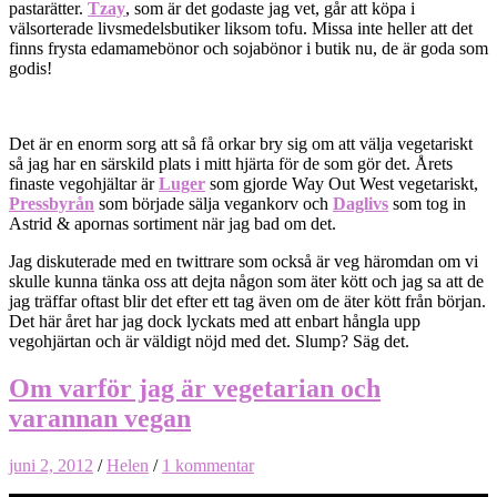
pastarätter.
Tzay
, som är det godaste jag vet, går att köpa i
välsorterade livsmedelsbutiker liksom tofu. Missa inte heller att det
finns frysta edamamebönor och sojabönor i butik nu, de är goda som
godis!
Det är en enorm sorg att så få orkar bry sig om att välja vegetariskt
så jag har en särskild plats i mitt hjärta för de som gör det. Årets
finaste vegohjältar är
Luger
som gjorde Way Out West vegetariskt,
Pressbyrån
som började sälja vegankorv och
Daglivs
som tog in
Astrid & apornas sortiment när jag bad om det.
Jag diskuterade med en twittrare som också är veg häromdan om vi
skulle kunna tänka oss att dejta någon som äter kött och jag sa att de
jag träffar oftast blir det efter ett tag även om de äter kött från början.
Det här året har jag dock lyckats med att enbart hångla upp
vegohjärtan och är väldigt nöjd med det. Slump? Säg det.
Om varför jag är vegetarian och
varannan vegan
juni 2, 2012
/
Helen
/
1 kommentar