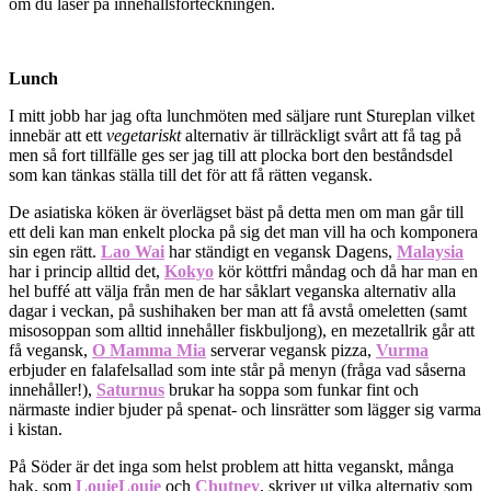
om du läser på innehållsförteckningen.
Lunch
I mitt jobb har jag ofta lunchmöten med säljare runt Stureplan vilket
innebär att ett
vegetariskt
alternativ är tillräckligt svårt att få tag på
men så fort tillfälle ges ser jag till att plocka bort den beståndsdel
som kan tänkas ställa till det för att få rätten vegansk.
De asiatiska köken är överlägset bäst på detta men om man går till
ett deli kan man enkelt plocka på sig det man vill ha och komponera
sin egen rätt.
Lao Wai
har ständigt en vegansk Dagens,
Malaysia
har i princip alltid det,
Kokyo
kör köttfri måndag och då har man en
hel buffé att välja från men de har såklart veganska alternativ alla
dagar i veckan, på sushihaken ber man att få avstå omeletten (samt
misosoppan som alltid innehåller fiskbuljong), en mezetallrik går att
få vegansk,
O Mamma Mia
serverar vegansk pizza,
Vurma
erbjuder en falafelsallad som inte står på menyn (fråga vad såserna
innehåller!),
Saturnus
brukar ha soppa som funkar fint och
närmaste indier bjuder på spenat- och linsrätter som lägger sig varma
i kistan.
På Söder är det inga som helst problem att hitta veganskt, många
hak, som
LouieLouie
och
Chutney
, skriver ut vilka alternativ som