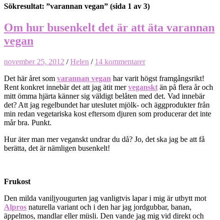
Sökresultat: ”varannan vegan”
(sida 1 av 3)
Om hur busenkelt det är att äta varannan
vegan
november 25, 2012
/
Helen
/
14 kommentarer
Det här året som
varannan vegan
har varit högst framgångsrikt!
Rent konkret innebär det att jag ätit mer
veganskt
än på flera år och
mitt ömma hjärta känner sig väldigt belåten med det. Vad innebär
det? Att jag regelbundet har uteslutet mjölk- och äggprodukter från
min redan vegetariska kost eftersom djuren som producerar det inte
mår bra. Punkt.
Hur äter man mer veganskt undrar du då? Jo, det ska jag be att få
berätta, det är nämligen busenkelt!
Frukost
Den milda vaniljyougurten jag vanligtvis lapar i mig är utbytt mot
Alpros
naturella variant och i den har jag jordgubbar, banan,
äppelmos, mandlar eller müsli. Den vande jag mig vid direkt och