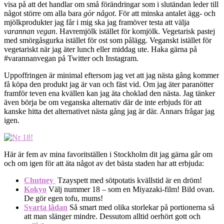
visa på att det handlar om små förändringar som i slutändan leder till
något större om alla bara
gör något
. För att minska antalet ägg- och
mjölkprodukter jag får i mig ska jag framöver testa att välja
varannan vegan
. Havremjölk istället för komjölk. Vegetarisk pastej
med smörgåsgurka istället för ost som pålägg. Veganskt istället för
vegetariskt när jag äter lunch eller middag ute. Haka gärna på
#varannanvegan på Twitter och Instagram.
Uppoffringen är minimal eftersom jag vet att jag nästa gång kommer
få köpa den produkt jag är van och fäst vid. Om jag äter paranötter
framför teven ena kvällen kan jag äta choklad den nästa. Jag tänker
även börja be om veganska alternativ där de inte erbjuds för att
kanske hitta det alternativet nästa gång jag är där. Annars frågar jag
igen.
Här är fem av mina favoritställen i Stockholm dit jag gärna går om
och om igen för att äta något av det bästa staden har att erbjuda:
Chutney
Tzayspett med sötpotatis kvällstid är en dröm!
Kokyo
Välj nummer 18 – som en Miyazaki-film! Bild ovan.
De gör egen tofu, mums!
Svarta lådan
Så smart med olika storlekar på portionerna så
att man slänger mindre. Dessutom alltid oerhört gott och