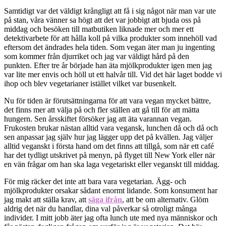
Samtidigt var det väldigt krångligt att få i sig något när man var ute
på stan, våra vänner sa högt att det var jobbigt att bjuda oss på
middag och besöken till matbutiken liknade mer och mer ett
detektivarbete för att hålla koll på vilka produkter som innehöll vad
eftersom det ändrades hela tiden. Som vegan äter man ju ingenting
som kommer från djurriket och jag var väldigt hård på den
punkten. Efter tre år började han äta mjölkprodukter igen men jag
var lite mer envis och höll ut ett halvår till. Vid det här laget bodde vi
ihop och blev vegetarianer istället vilket var busenkelt.
Nu för tiden är förutsättningarna för att vara vegan mycket bättre,
det finns mer att välja på och fler ställen att gå till för att mätta
hungern. Sen årsskiftet försöker jag att äta varannan vegan.
Frukosten brukar nästan alltid vara vegansk, lunchen då och då och
sen anpassar jag själv hur jag lägger upp det på kvällen. Jag väljer
alltid veganskt i första hand om det finns att tillgå, som när ett café
har det tydligt utskrivet på menyn, på flyget till New York eller när
en vän frågar om han ska laga vegetariskt eller veganskt till middag.
För mig räcker det inte att bara vara vegetarian. Ägg- och
mjölkprodukter orsakar sådant enormt lidande. Som konsument har
jag makt att ställa krav, att
säga ifrån
, att be om alternativ. Glöm
aldrig det när du handlar, dina val påverkar så otroligt många
individer. I mitt jobb äter jag ofta lunch ute med nya människor och