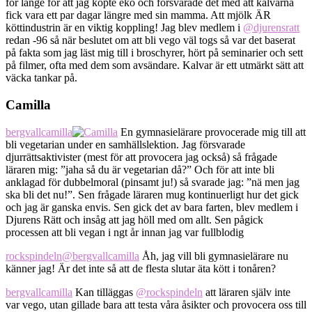
för länge för att jag köpte eko och försvarade det med att kalvarna
fick vara ett par dagar längre med sin mamma. Att mjölk ÄR
köttindustrin är en viktig koppling! Jag blev medlem i
@djurensratt
redan -96 så när beslutet om att bli vego väl togs så var det baserat
på fakta som jag läst mig till i broschyrer, hört på seminarier och sett
på filmer, ofta med dem som avsändare. Kalvar är ett utmärkt sätt att
väcka tankar på.
Camilla
bergvallcamilla
En gymnasielärare provocerade mig till att
bli vegetarian under en samhällslektion. Jag försvarade
djurrättsaktivister (mest för att provocera jag också) så frågade
läraren mig: ”jaha så du är vegetarian då?” Och för att inte bli
anklagad för dubbelmoral (pinsamt ju!) så svarade jag: ”nä men jag
ska bli det nu!”. Sen frågade läraren mug kontinuerligt hur det gick
och jag är ganska envis. Sen gick det av bara farten, blev medlem i
Djurens Rätt och insåg att jag höll med om allt. Sen pågick
processen att bli vegan i ngt år innan jag var fullblodig
rockspindeln
@bergvallcamilla
Åh, jag vill bli gymnasielärare nu
känner jag! Är det inte så att de flesta slutar äta kött i tonåren?
bergvallcamilla
Kan tilläggas
@rockspindeln
att läraren själv inte
var vego, utan gillade bara att testa våra åsikter och provocera oss till