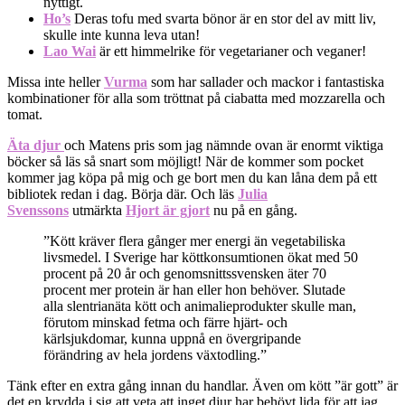
nyttigt.
Ho’s
Deras tofu med svarta bönor är en stor del av mitt liv,
skulle inte kunna leva utan!
Lao Wai
är ett himmelrike för vegetarianer och veganer!
Missa inte heller
Vurma
som har sallader och mackor i fantastiska
kombinationer för alla som tröttnat på ciabatta med mozzarella och
tomat.
Äta djur
och Matens pris som jag nämnde ovan är enormt viktiga
böcker så läs så snart som möjligt! När de kommer som pocket
kommer jag köpa på mig och ge bort men du kan låna dem på ett
bibliotek redan i dag. Börja där. Och läs
Julia
Svenssons
utmärkta
Hjort är gjort
nu på en gång.
”Kött kräver flera gånger mer energi än vegetabiliska
livsmedel. I Sverige har köttkonsumtionen ökat med 50
procent på 20 år och genomsnittssvensken äter 70
procent mer protein är han eller hon behöver. Slutade
alla slentrianäta kött och animalieprodukter skulle man,
förutom minskad fetma och färre hjärt- och
kärlsjukdomar, kunna uppnå en övergripande
förändring av hela jordens växtodling.”
Tänk efter en extra gång innan du handlar. Även om kött ”är gott” är
det en krydda i sig att veta att inget djur har behövt lida för att jag