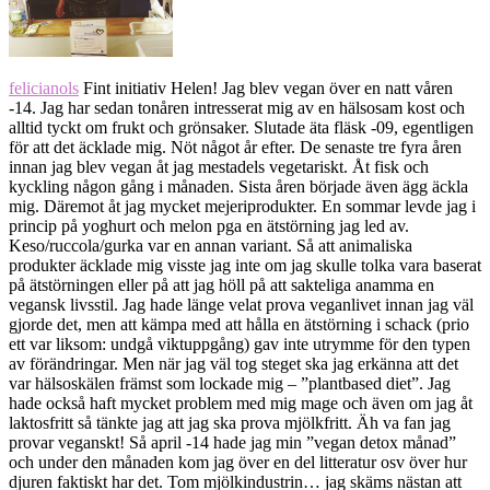
felicianols
Fint initiativ Helen! Jag blev vegan över en natt våren
-14. Jag har sedan tonåren intresserat mig av en hälsosam kost och
alltid tyckt om frukt och grönsaker. Slutade äta fläsk -09, egentligen
för att det äcklade mig. Nöt något år efter. De senaste tre fyra åren
innan jag blev vegan åt jag mestadels vegetariskt. Åt fisk och
kyckling någon gång i månaden. Sista åren började även ägg äckla
mig. Däremot åt jag mycket mejeriprodukter. En sommar levde jag i
princip på yoghurt och melon pga en ätstörning jag led av.
Keso/ruccola/gurka var en annan variant. Så att animaliska
produkter äcklade mig visste jag inte om jag skulle tolka vara baserat
på ätstörningen eller på att jag höll på att sakteliga anamma en
vegansk livsstil. Jag hade länge velat prova veganlivet innan jag väl
gjorde det, men att kämpa med att hålla en ätstörning i schack (prio
ett var liksom: undgå viktuppgång) gav inte utrymme för den typen
av förändringar. Men när jag väl tog steget ska jag erkänna att det
var hälsoskälen främst som lockade mig – ”plantbased diet”. Jag
hade också haft mycket problem med mig mage och även om jag åt
laktosfritt så tänkte jag att jag ska prova mjölkfritt. Äh va fan jag
provar veganskt! Så april -14 hade jag min ”vegan detox månad”
och under den månaden kom jag över en del litteratur osv över hur
djuren faktiskt har det. Tom mjölkindustrin… jag skäms nästan att