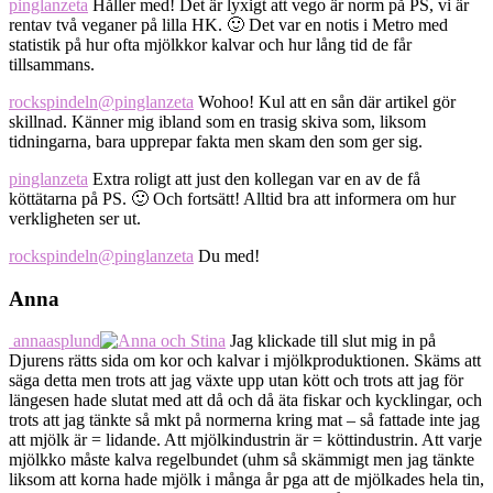
pinglanzeta
Håller med! Det är lyxigt att vego är norm på PS, vi är
rentav två veganer på lilla HK. 🙂 Det var en notis i Metro med
statistik på hur ofta mjölkkor kalvar och hur lång tid de får
tillsammans.
rockspindeln
@pinglanzeta
Wohoo! Kul att en sån där artikel gör
skillnad. Känner mig ibland som en trasig skiva som, liksom
tidningarna, bara upprepar fakta men skam den som ger sig.
pinglanzeta
Extra roligt att just den kollegan var en av de få
köttätarna på PS. 🙂 Och fortsätt! Alltid bra att informera om hur
verkligheten ser ut.
rockspindeln
@pinglanzeta
Du med!
Anna
annaasplund
Jag klickade till slut mig in på
Djurens rätts sida om kor och kalvar i mjölkproduktionen. Skäms att
säga detta men trots att jag växte upp utan kött och trots att jag för
längesen hade slutat med att då och då äta fiskar och kycklingar, och
trots att jag tänkte så mkt på normerna kring mat – så fattade inte jag
att mjölk är = lidande. Att mjölkindustrin är = köttindustrin. Att varje
mjölkko måste kalva regelbundet (uhm så skämmigt men jag tänkte
liksom att korna hade mjölk i många år pga att de mjölkades hela tin,