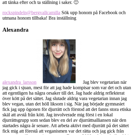
att tänka efter och ta ställning i saker. 🙂
rockspindeln
@bergvallcamilla
Sök upp honom på Facebook och
utmana honom tillbaka! Bra inställning
Alexandra
alexandra_larsson
Jag blev vegetarian när
jag gick i sjuan, mest för att jag hade kompisar som var det och utan
att egentligen ha några orsaker till det. Jag hade aldrig reflekterat
över kött på det sättet. Jag slutade aldrig vara vegetarian innan jag
blev vegan, utan det höll liksom i sig. När jag började gymnasiet
fick jag upp ögonen för djurrätt och förstod att det fanns stora etiska
skäl att avstå från kött. Jag involverade mig först i en lokal
djurrättsgrupp som sedan blev en del av djurrättsalliansen när den
startades några år senare. Att arbeta aktivt med djurrätt på det sättet
fick mig att förestå att veganismen var det rätta och jag gick från