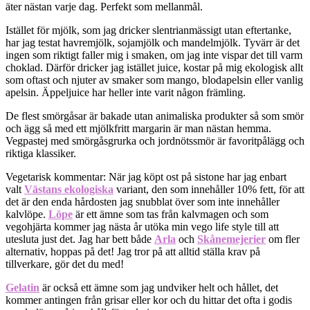
äter nästan varje dag. Perfekt som mellanmål.
Istället för mjölk, som jag dricker slentrianmässigt utan eftertanke,
har jag testat havremjölk, sojamjölk och mandelmjölk. Tyvärr är det
ingen som riktigt faller mig i smaken, om jag inte vispar det till varm
choklad. Därför dricker jag istället juice, kostar på mig ekologisk allt
som oftast och njuter av smaker som mango, blodapelsin eller vanlig
apelsin. Äppeljuice har heller inte varit någon främling.
De flest smörgåsar är bakade utan animaliska produkter så som smör
och ägg så med ett mjölkfritt margarin är man nästan hemma.
Vegpastej med smörgåsgrurka och jordnötssmör är favoritpålägg och
riktiga klassiker.
Vegetarisk kommentar: När jag köpt ost på sistone har jag enbart
valt
Västans ekologiska
variant, den som innehåller 10% fett, för att
det är den enda hårdosten jag snubblat över som inte innehåller
kalvlöpe.
Löpe
är ett ämne som tas från kalvmagen och som
vegohjärta kommer jag nästa år utöka min vego life style till att
utesluta just det. Jag har bett både
Arla
och
Skånemejerier
om fler
alternativ, hoppas på det! Jag tror på att alltid ställa krav på
tillverkare, gör det du med!
Gelatin
är också ett ämne som jag undviker helt och hållet, det
kommer antingen från grisar eller kor och du hittar det ofta i godis