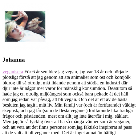
Johanna
veganisera
För 6 år sen blev jag vegan, jag var 18 år och började
plötsligt förstå att jag genom att äta animalier som ost och komjölk
bidrog till så otroligt mkt lidande genom att stödja en industri där
djur inte är något mer varor för mänsklig konsumtion. Dessutom så
hade jag en otrolig miljöångest som också bara pekade åt det håll
som jag redan var påväg, att bli vegan. Och det är ett av de bästa
besluten jag tagit i mitt liv. Min familj var (och är fortfarande) väldigt
skeptisk, och jag får (som de flesta veganer) fortfarande lika tradiga
frågor och påståenden, mest om allt jag inte äter/får i mig, såklart.
Men jag är så lycklig över att ha så många vänner som är veganer,
och att veta att det finns personer som jag faktiskt inspirerat så pass
att de valt att bli veganer med. Det är inget annat än häftigt.