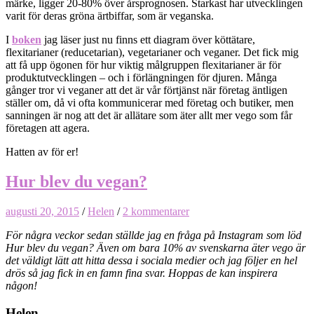
märke, ligger 20-80% över årsprognosen. Starkast har utvecklingen
varit för deras gröna ärtbiffar, som är veganska.
I
boken
jag läser just nu finns ett diagram över köttätare,
flexitarianer (reducetarian), vegetarianer och veganer. Det fick mig
att få upp ögonen för hur viktig målgruppen flexitarianer är för
produktutvecklingen – och i förlängningen för djuren. Många
gånger tror vi veganer att det är vår förtjänst när företag äntligen
ställer om, då vi ofta kommunicerar med företag och butiker, men
sanningen är nog att det är allätare som äter allt mer vego som får
företagen att agera.
Hatten av för er!
Hur blev du vegan?
augusti 20, 2015
/
Helen
/
2 kommentarer
För några veckor sedan ställde jag en fråga på Instagram som löd
Hur blev du vegan? Även om bara 10% av svenskarna äter vego är
det väldigt lätt att hitta dessa i sociala medier och jag följer en hel
drös så jag fick in en famn fina svar. Hoppas de kan inspirera
någon!
Helen