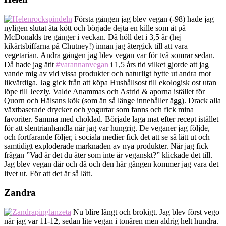
rockspindeln
Första gången jag blev vegan (-98) hade jag
nyligen slutat äta kött och började dejta en kille som åt på
McDonalds tre gånger i veckan. Då höll det i 3,5 år (hej
kikärtsbiffarna på Chutney!) innan jag återgick till att vara
vegetarian. Andra gången jag blev vegan var för två somrar sedan.
Då hade jag ätit
#varannanvegan
i 1,5 års tid vilket gjorde att jag
vande mig av vid vissa produkter och naturligt bytte ut andra mot
likvärdiga. Jag gick från att köpa Hushållsost till ekologisk ost utan
löpe till Jeezly. Valde Anammas och Astrid & aporna istället för
Quorn och Hälsans kök (som än så länge innehåller ägg). Drack alla
växtbaserade drycker och yogurtar som fanns och fick mina
favoriter. Samma med choklad. Började laga mat efter recept istället
för att slentrianhandla när jag var hungrig. De veganer jag följde,
och fortfarande följer, i sociala medier fick det att se så lätt ut och
samtidigt exploderade marknaden av nya produkter. När jag fick
frågan ”Vad är det du äter som inte är veganskt?” klickade det till.
Jag blev vegan där och då och den här gången kommer jag vara det
livet ut. För att det är så lätt.
Zandra
pinglanzeta
Nu blire långt och brokigt. Jag blev först vego
när jag var 11-12, sedan lite vegan i tonåren men aldrig helt hundra.