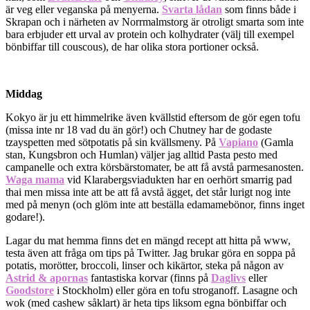
är veg eller veganska på menyerna.
Svarta lådan
som finns både i
Skrapan och i närheten av Norrmalmstorg är otroligt smarta som inte
bara erbjuder ett urval av protein och kolhydrater (välj till exempel
bönbiffar till couscous), de har olika stora portioner också.
Middag
Kokyo är ju ett himmelrike även kvällstid eftersom de gör egen tofu
(missa inte nr 18 vad du än gör!) och Chutney har de godaste
tzayspetten med sötpotatis på sin kvällsmeny. På
Vapiano
(Gamla
stan, Kungsbron och Humlan) väljer jag alltid Pasta pesto med
campanelle och extra körsbärstomater, be att få avstå parmesanosten.
Waga mama
vid Klarabergsviadukten har en oerhört smarrig pad
thai men missa inte att be att få avstå ägget, det står lurigt nog inte
med på menyn (och glöm inte att beställa edamamebönor, finns inget
godare!).
Lagar du mat hemma finns det en mängd recept att hitta på www,
testa även att fråga om tips på Twitter. Jag brukar göra en soppa på
potatis, morötter, broccoli, linser och kikärtor, steka på någon av
Astrid & apornas
fantastiska korvar (finns på
Daglivs
eller
Goodstore
i Stockholm) eller göra en tofu stroganoff. Lasagne och
wok (med cashew såklart) är heta tips liksom egna bönbiffar och