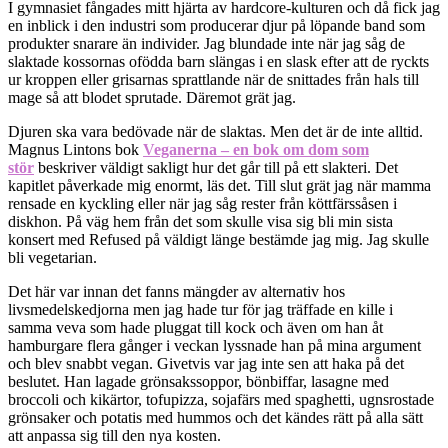
I gymnasiet fångades mitt hjärta av hardcore-kulturen och då fick jag
en inblick i den industri som producerar djur på löpande band som
produkter snarare än individer. Jag blundade inte när jag såg de
slaktade kossornas ofödda barn slängas i en slask efter att de ryckts
ur kroppen eller grisarnas sprattlande när de snittades från hals till
mage så att blodet sprutade. Däremot grät jag.
Djuren ska vara bedövade när de slaktas. Men det är de inte alltid.
Magnus Lintons bok
Veganerna – en bok om dom som
stör
beskriver väldigt sakligt hur det går till på ett slakteri. Det
kapitlet påverkade mig enormt, läs det. Till slut grät jag när mamma
rensade en kyckling eller när jag såg rester från köttfärssåsen i
diskhon. På väg hem från det som skulle visa sig bli min sista
konsert med Refused på väldigt länge bestämde jag mig. Jag skulle
bli vegetarian.
Det här var innan det fanns mängder av alternativ hos
livsmedelskedjorna men jag hade tur för jag träffade en kille i
samma veva som hade pluggat till kock och även om han åt
hamburgare flera gånger i veckan lyssnade han på mina argument
och blev snabbt vegan. Givetvis var jag inte sen att haka på det
beslutet. Han lagade grönsakssoppor, bönbiffar, lasagne med
broccoli och kikärtor, tofupizza, sojafärs med spaghetti, ugnsrostade
grönsaker och potatis med hummos och det kändes rätt på alla sätt
att anpassa sig till den nya kosten.