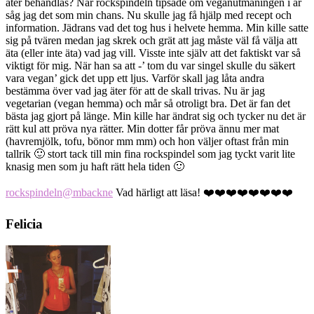
äter behandlas? När rockspindeln tipsade om veganutmaningen i år
såg jag det som min chans. Nu skulle jag få hjälp med recept och
information. Jädrans vad det tog hus i helvete hemma. Min kille satte
sig på tvären medan jag skrek och grät att jag måste väl få välja att
äta (eller inte äta) vad jag vill. Visste inte själv att det faktiskt var så
viktigt för mig. När han sa att -’ tom du var singel skulle du säkert
vara vegan’ gick det upp ett ljus. Varför skall jag låta andra
bestämma över vad jag äter för att de skall trivas. Nu är jag
vegetarian (vegan hemma) och mår så otroligt bra. Det är fan det
bästa jag gjort på länge. Min kille har ändrat sig och tycker nu det är
rätt kul att pröva nya rätter. Min dotter får pröva ännu mer mat
(havremjölk, tofu, bönor mm mm) och hon väljer oftast från min
tallrik 🙂 stort tack till min fina rockspindel som jag tyckt varit lite
knasig men som ju haft rätt hela tiden 🙂
rockspindeln
@mbackne
Vad härligt att läsa! ❤️❤️❤️❤️❤️❤️❤️❤️
Felicia