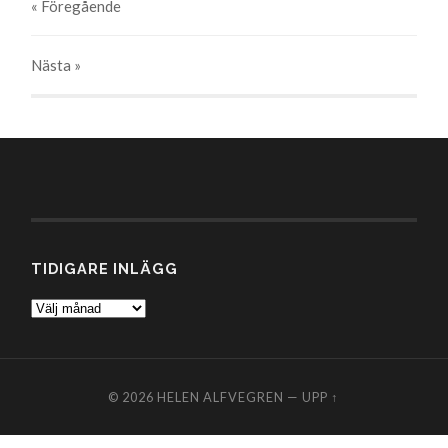
« Föregående
Nästa
»
TIDIGARE INLÄGG
Tidigare
inlägg
© 2026
HELEN ALFVEGREN
—
UPP ↑