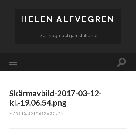
HELEN ALFVEGREN
Djur, yoga och jämställdhet
Skärmavbild-2017-03-12-
kl.-19.06.54.png
MARS 12, 2017
655
x
551 PX